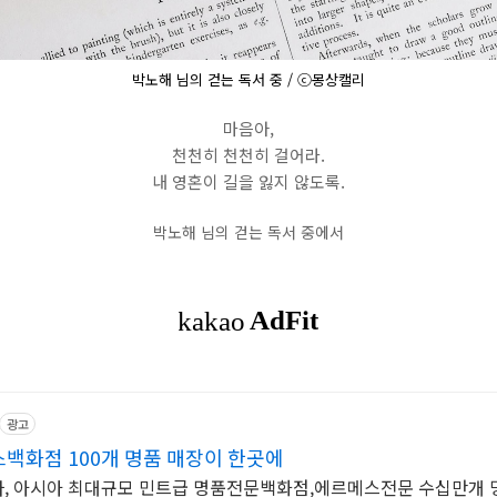
박노해 님의 걷는 독서 중 / ⓒ몽상캘리
마음아,
천천히 천천히 걸어라.
내 영혼이 길을 잃지 않도록.
박노해 님의 걷는 독서 중에서
광고
화점 100개 명품 매장이 한곳에
다, 아시아 최대규모 민트급 명품전문백화점,에르메스전문 수십만개 