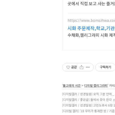
https://www.bomsihwa.c
시화 주문제작,학교,기
수채화,캘리그라피 시화 제작
공감
구독하기
'
돌고래의 시간
>
디지털 캘리그라피
' 카
[디지털캘리 / 성경말씀] 오직 그분 안에 _
[디지털캘리 / 좋은글] 돌에서 꽃이 핀다
(
[디지털캘리 / 성경말씀] 고린도후서 6장 
[디지털 캘리] '18 우리가 통과한 방 / 기