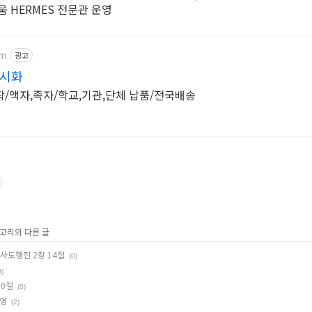
곳에서 직접 보고 사는 즐거움 HERMES 전문관 운영
om
광고
관시화
/액자,족자/학교,기관,단체 납품/전국배송
테고리의 다른 글
 사도행전 2장 14절
(0)
0)
10절
(0)
준영
(2)