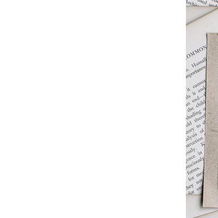
음
아
,
천
천
히
천
천
히
걸
어
라