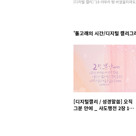
[디지털 캘리] '18 아무리 텅 비었을지라
'돌고래의 시간/디지털 캘리그
[디지털캘리 / 성경말씀] 오직
그분 안에 _ 사도행전 2장 14
절