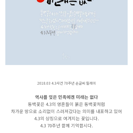
리
]
'
1
8
역
사
를
잊
2018.03 4.3사건 70주년 손글씨 릴레이
은
역사를 잊은 민족에겐 미래는 없다
민
동백꽃은 4.3의 영혼들이 붉은 동백꽃처럼
족
차가운 땅으로 소리없이 스러져갔다는 의미를 내포하고 있어
4.3의 상징으로 여겨지는 꽃입니다.
에
4.3 70주년 함께 기억합시다.
겐