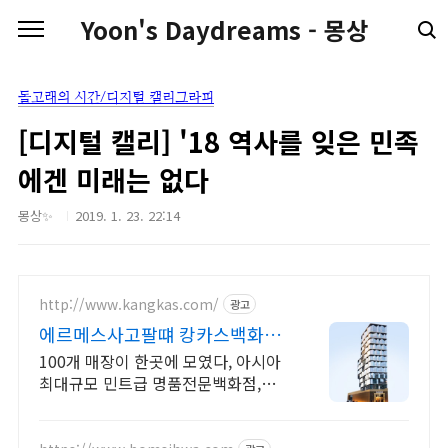
본문 바로가기
Yoon's Daydreams - 몽상
돌고래의 시간/디지털 캘리그라피
[디지털 캘리] '18 역사를 잊은 민족
에겐 미래는 없다
몽상✨
2019. 1. 23. 22:14
http://www.kangkas.com/
광고
에르메스사고팔떄 캉카스백화점
100개 명품 매장이 한곳에
100개 매장이 한곳에 모였다, 아시아
최대규모 민트급 명품전문백화점,에
르메스전문 수십만개 명품을 한곳에
서 직접 보고 사는 즐거움 HERMES