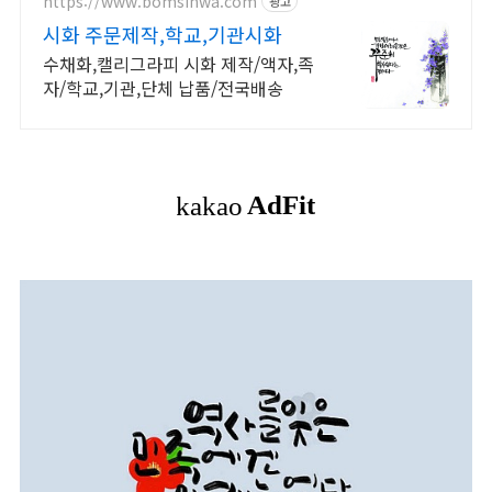
전문관 운영
https://www.bomsihwa.com
광고
시화 주문제작,학교,기관시화
수채화,캘리그라피 시화 제작/액자,족
자/학교,기관,단체 납품/전국배송
[
디
지
털
캘