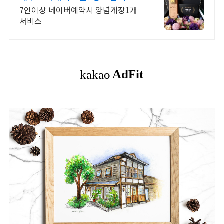
7인이상 네이버예약시 양념게장1개
서비스
[
드
로
잉
/
수