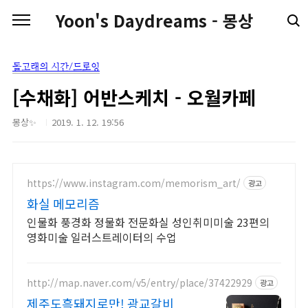
본문 바로가기
Yoon's Daydreams - 몽상
돌고래의 시간/드로잉
[수채화] 어반스케치 - 오월카페
몽상✨
2019. 1. 12. 19:56
https://www.instagram.com/memorism_art/
광고
화실 메모리즘
인물화 풍경화 정물화 전문화실 성인취미미술 23편의
영화미술 일러스트레이터의 수업
http://map.naver.com/v5/entry/place/37422929
광고
제주도흑돼지로만! 광교갈비