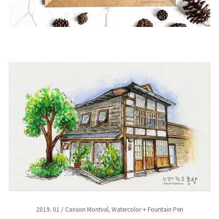
채
화
]
어
반
스
케
치
-
오
월
카
페
2019. 01 / Canson Montval, Watercolor + Fountain Pen