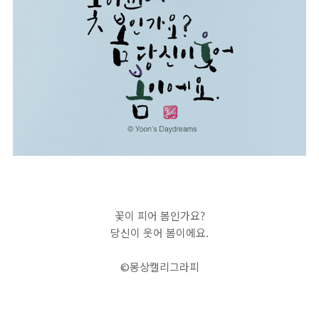
피
]
꽃
이
피
어
봄
인
가
꽃이 피어 봄인가요?
요
당신이 웃어 봄이에요.
?
-
©몽상캘리그라피
몽
상