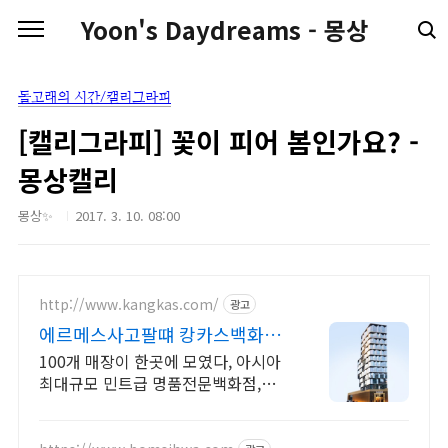
본문 바로가기
Yoon's Daydreams - 몽상
돌고래의 시간/캘리그라피
[캘리그라피] 꽃이 피어 봄인가요? -
몽상캘리
몽상✨
2017. 3. 10. 08:00
http://www.kangkas.com/
광고
에르메스사고팔떄 캉카스백화점
100개 명품 매장이 한곳에
100개 매장이 한곳에 모였다, 아시아
최대규모 민트급 명품전문백화점,에
르메스전문 수십만개 명품을 한곳에
서 직접 보고 사는 즐거움 HERMES