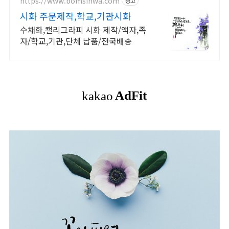
전문관 운영
https://www.bomsihwa.com
광고
시화 주문제작,학교,기관시화
수채화,캘리그라피 시화 제작/액자,족
자/학교,기관,단체 납품/전국배송
[
캘
리
그
라