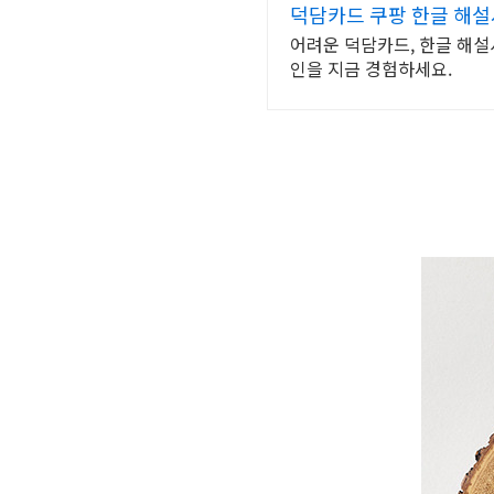
덕담카드 쿠팡 한글 해설
어려운 덕담카드, 한글 해설
인을 지금 경험하세요.
[
캘
리
그
라
피