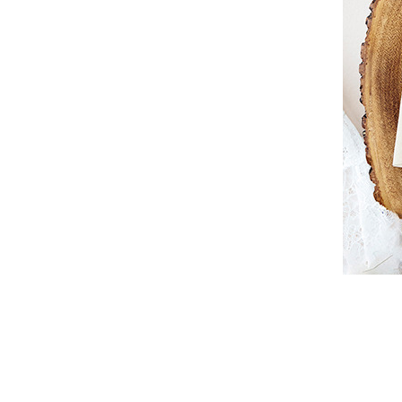
]
새
해
인
사
덕
담
카
드